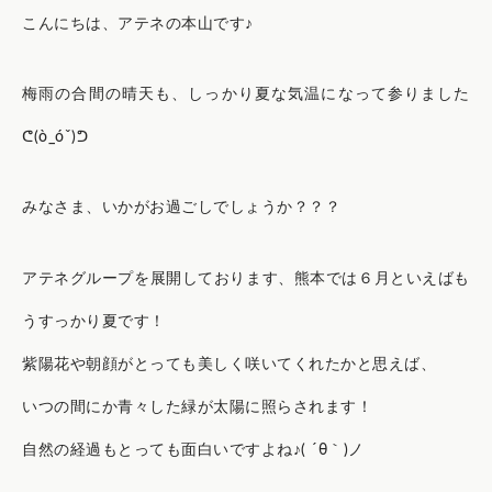
こんにちは、アテネの本山です♪
梅雨の合間の晴天も、しっかり夏な気温になって参りました
ᕦ(ò_óˇ)ᕤ
みなさま、いかがお過ごしでしょうか？？？
アテネグループを展開しております、熊本では６月といえばも
うすっかり夏です！
紫陽花や朝顔がとっても美しく咲いてくれたかと思えば、
いつの間にか青々した緑が太陽に照らされます！
自然の経過もとっても面白いですよね♪( ´θ｀)ノ