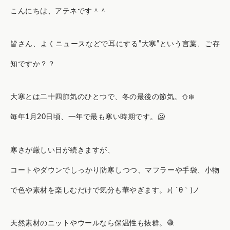
こんにちは、アテネです＾＾
皆さん、よくニュースなどで耳にする”大寒”という言葉、ご存
知ですか？？
大寒とは二十四節気のひとつで、冬の最後の節気。⛄️❄️
毎年1月20日頃、一年で最も寒い時期です。🥶
寒さが厳しい日が続きますが、
コートやダウンでしっかり防寒しつつ、マフラーや手袋、小物
で色や素材を楽しむだけで気分も華やぎます。♪( ´θ｀)ノ
天然素材のニットやウールなら保温性も抜群。🧶