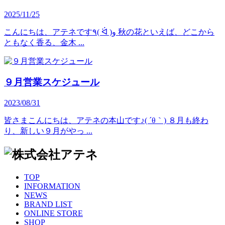
2025/11/25
こんにちは、アテネです٩( ᐛ )و 秋の花といえば、どこから
ともなく香る、金木 ...
９月営業スケジュール
2023/08/31
皆さまこんにちは、アテネの本山です♪( ´θ｀) ８月も終わ
り、新しい９月がやっ ...
TOP
INFORMATION
NEWS
BRAND LIST
ONLINE STORE
SHOP