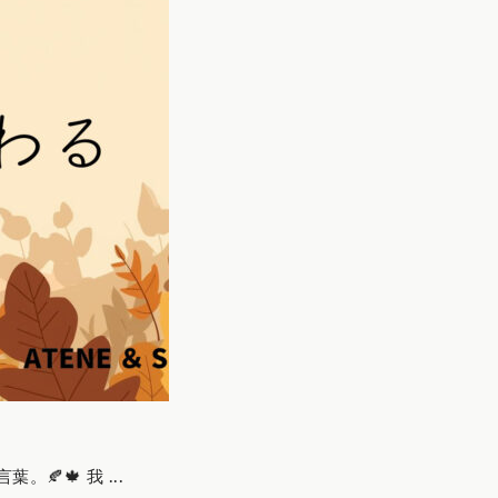
🍂🍁 我 ...