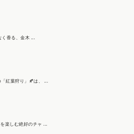
からともなく香る、金木 ...
葉狩り」🍂は、 ...
楽しむ絶好のチャ ...