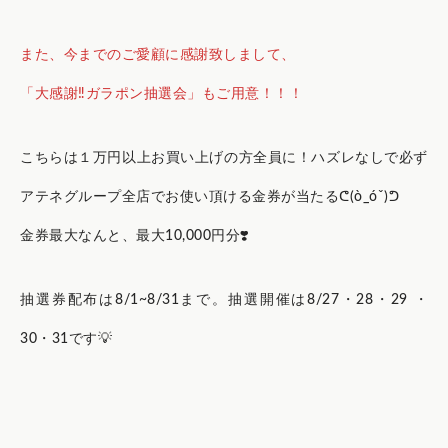
また、今までのご愛顧に感謝致しまして、
「大感謝‼️ガラポン抽選会」もご用意！！！
こちらは１万円以上お買い上げの方全員に！ハズレなしで必ず
アテネグループ全店でお使い頂ける金券が当たるᕦ(ò_óˇ)ᕤ
金券最大なんと、最大10,000円分❣️
抽選券配布は8/1~8/31まで。抽選開催は8/27・28・29 ・
30・31です💡