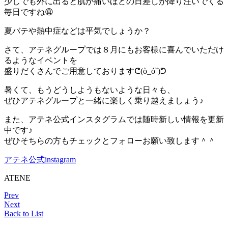
少しでも外に出ると肌が痛いほどの日差しが降り注いでくる
毎日ですね😩
夏バテや熱中症などは平気でしょうか？
さて、アテネグループでは８月にもお客様に喜んでいただけ
るようなイベントを
盛りだくさんでご用意しておりますᕦ(ò_óˇ)ᕤ
暑くて、もうどうしようもないような日々も、
ぜひアテネグループと一緒に楽しく乗り越えましょう♪
また、アテネ公式インスタグラムでは随時新しい情報を更新
中です♪
ぜひそちらの方もチェックとフォローお願い致します＾＾
アテネ公式instagram
ATENE
Prev
Next
Back to List